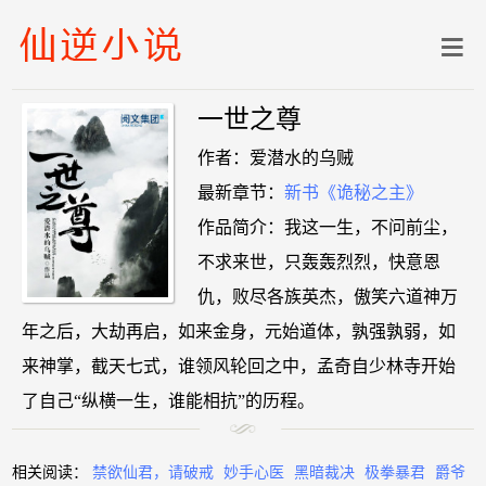
一世之尊
作者：爱潜水的乌贼
最新章节：
新书《诡秘之主》
作品简介：我这一生，不问前尘，
不求来世，只轰轰烈烈，快意恩
仇，败尽各族英杰，傲笑六道神万
年之后，大劫再启，如来金身，元始道体，孰强孰弱，如
来神掌，截天七式，谁领风轮回之中，孟奇自少林寺开始
了自己“纵横一生，谁能相抗”的历程。
相关阅读：
禁欲仙君，请破戒
妙手心医
黑暗裁决
极拳暴君
爵爷