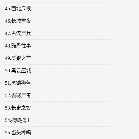
45.西北斥候
46.长城雪夜
47.古汉尸兵
48.雅丹往事
49.群狼之首
50.黑云压城
51.黑铠狮盔
52.畏寒尸毒
53.长史之智
54.擒贼擒王
55.当头棒喝