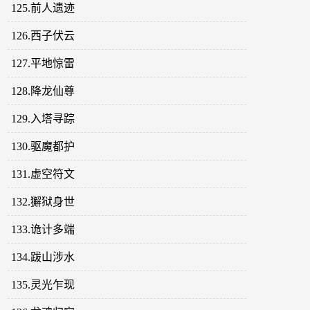
125.前人遗迹
126.西子伏云
127.平地惊雷
128.降龙仙尊
129.入塔寻踪
130.驱魔都护
131.虚空符文
132.獬狱身世
133.诡计多端
134.跋山涉水
135.灵光乍现