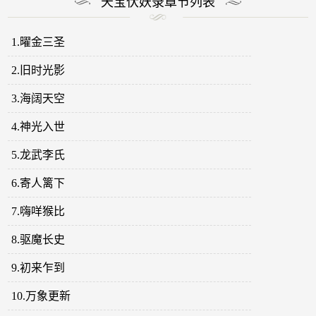
天宝伏妖录章节列表
1.曜金三圣
2.旧时光影
3.海阔天空
4.神光入世
5.龙武李氏
6.寄人篱下
7.嗨咩猴比
8.驱魔长史
9.初来乍到
10.万象更新