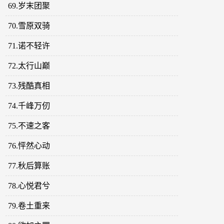
69.岁末团聚
70.雪原双骑
71.诺不轻许
72.太行山巅
73.残酷真相
74.千峰万仞
75.不速之客
76.怦然心动
77.秋后算账
78.心悦君兮
79.卷土重来