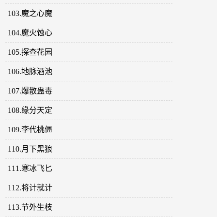
103.魔之心魔
104.魔火蚀心
105.探查花园
106.地脉酒池
107.爆散蛊毒
108.缘分天定
109.李代桃僵
110.月下黑狼
111.寒冰飞匕
112.将计就计
113.节外生枝