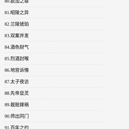
80.欲加之罪
81.昭陵之异
82.兰陵琥珀
83.双案并发
84.酒色财气
85.烈酒封喉
86.地宫诉情
87.太子夜访
88.先帝显灵
89.栽赃嫁祸
90.师出同门
91.百年之约