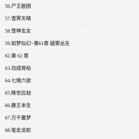
56.尸王脱困
57.雪霁天晴
58.雪神玄女
59.如梦似幻~第61章 疑窦丛生
62.第 62 章
63.功成骨枯
64.七情六欲
65.降世应劫
66.鹿王本生
67.万千噩梦
68.笔走龙蛇