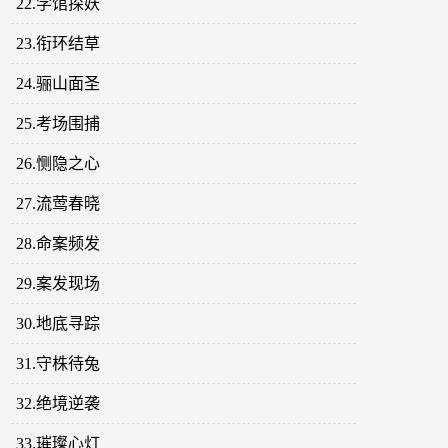
22.学馆探妖
23.衔环结草
24.骊山面圣
25.考场围捕
26.恻隐之心
27.流莺春晓
28.命案频发
29.案发现场
30.地底寻踪
31.守株待兔
32.绝境逆袭
33.璀璨心灯