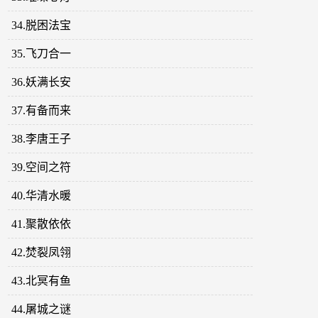
34.脱困法宝
35.飞刀合一
36.妖满长安
37.有备而来
38.李唐王子
39.空间之符
40.华清水暖
41.聚散依依
42.焚裂凤翎
43.北冥有鱼
44.屠城之谜