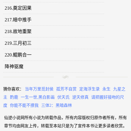
216.奠定因果
217.暗中推手
218.故地重聚
219.三月初三
220.鲲鹏合一
降神驱魔
猜你喜欢：
当年万里觅封侯
孤芳不自赏
定海浮生录
永生
九星之
主
酌鹿
一生一世,黑白影画
伏天氏
逆天修真
请把握好接吻的尺
度
你能不能不撩我
三体2：黑暗森林
仙逆小说网所有小说为转载作品，所有内容版权归原作者所有，所有
章节均由网友上传，转载至本站只是为了宣传本书让更多读者欣赏。