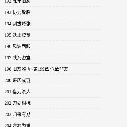
192.陈年旧怨
193.协力致胜
194.剑拔弩张
195.妖王登基
196.风波西起
197.咸海密室
198.旧友难再~第199章 似敌非友
200.来历成谜
201.借刀杀人
202.刀剑相抗
203.归来有期
204.左右为难