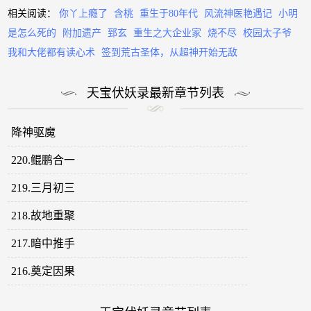
相关阅读：
你丫上瘾了
含桃
重生于80年代
风流神医艳遇记
小明
是怎么死的
附加遗产
郅玄
重生之大企业家
烧不尽
校园太子爷
我和大佬都有读心术
签到荒古圣体，从超神开始无敌
天宝伏妖录最新章节列表
降神驱魔
220.鲲鹏合一
219.三月初三
218.故地重聚
217.暗中推手
216.奠定因果