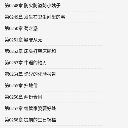
第0248章 防火防盗防小姨子
第0249章 发生在卫生间里的事
第0250章 菊之惑
第0251章 疑罪从无
第0252章 床头打架床尾和
第0253章 牛逼的袖刃
第0254章 诡异的化验报告
第0255章 扫地僧
第0256章 两份合同
第0257章 给管家婆要好处
第0258章 提前的生日祝福