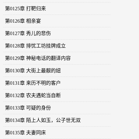
第0125章 打靶归来
第0126章 相亲宴
第0127章 秀儿的悲伤
第0128章 排忧工坊挂牌成立
第0129章 神秘电话的翻译内容
第0130章 大街上最靓的妞
第0131章 来历不明的客户
第0132章 农夫遇蛇当自断
第0133章 可疑的身份
第0134章 陌上人如玉，公子世无双
第0135章 夫妻同床