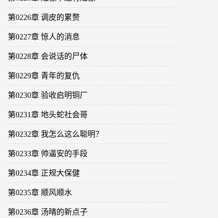
第0226章 调皮的累赘
第0227章 惊人的消息
第0228章 会说话的尸体
第0229章 青年的复仇
第0230章 验收启明铜厂
第0231章 地头蛇社会哥
第0232章 我怎么这么聪明？
第0233章 帅逼安的手段
第0234章 正规大保健
第0235章 顺风顺水
第0236章 汤晴的新点子