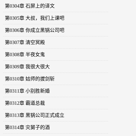
第0304章 石屏上的译文
第0305章 大叔，我们上课吧
第0306章 你成立黑锅公司吧
第0307章 清空冥殿
第0308章 半夜女鬼
第0309章 我很大很大
第0310章 姑师的拔剑斩
第0311章 小别胜新婚
第0312章 霸道总裁
第0313章 黑锅公司正式成立
第0314章 灾舅子的酒