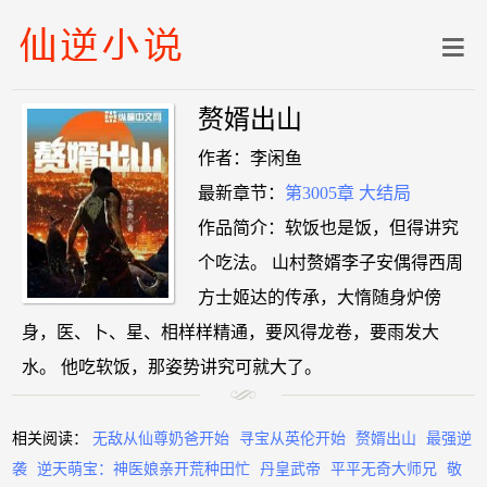
赘婿出山
作者：李闲鱼
最新章节：
第3005章 大结局
作品简介：软饭也是饭，但得讲究
个吃法。 山村赘婿李子安偶得西周
方士姬达的传承，大惰随身炉傍
身，医、卜、星、相样样精通，要风得龙卷，要雨发大
水。 他吃软饭，那姿势讲究可就大了。
相关阅读：
无敌从仙尊奶爸开始
寻宝从英伦开始
赘婿出山
最强逆
袭
逆天萌宝：神医娘亲开荒种田忙
丹皇武帝
平平无奇大师兄
敬