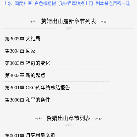
山水
国民神医
白色橄榄树
我被猫耳娘找上门
剧本杀之百密一疏
赘婿出山最新章节列表
第3005章 大结局
第3004章 回家
第3003章 神奇的变化
第3002章 新的起点
第3001章 CEO的年终总结报告
第3000章 和平的条件
赘婿出山章节列表
第0001章 月牙村吴彦祖