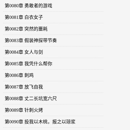
第0080章 勇敢者的游戏
第0081章 白衣女子
第0082章 突然的噩耗
第0083章 假装神探带节奏
第0084章 女人与剑
第0085章 我凭什么帮你
第0086章 刺鸡
第0087章 放飞自我
第0088章 丈二长坑宽六尺
第0089章 针刺火烤
第0090章 投我以木桃，报之以琼浆