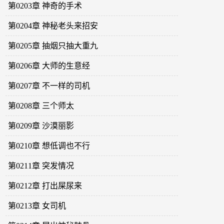
第0203章 神奇的手术
第0204章 神秘老头来招安
第0205章 抽烟只抽大重九
第0206章 大师的生意经
第0207章 不一样的司机
第0208章 三个师太
第0209章 沙漠丽影
第0210章 想低调也不行
第0211章 突发情况
第0212章 打出屎尿来
第0213章 女司机