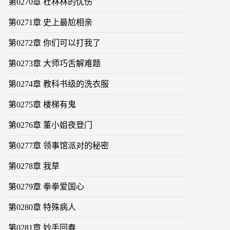
第0270章 杜林林的忧伤
第0271章 史上最尬相亲
第0272章 你们可以打我了
第0273章 大师巧舌解难题
第0274章 教科书级的洗衣服
第0275章 楼梯有鬼
第0276章 董小姐夜登门
第0277章 领事馆派对的秘密
第0278章 我草
第0279章 拳拳爱国心
第0280章 特殊病人
第0281章 妙手回春