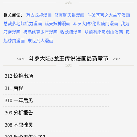
相关阅读：
万古龙神漫画
修真聊天群漫画
斗破苍穹之大主宰漫画
总裁爹地超给力漫画
诸天妖神漫画
斗罗大陆2绝世唐门漫画
我为
邪帝漫画
极品修真少年漫画
牧龙师漫画
从前有座灵剑山漫画
风
起苍岚漫画
末世凡人漫画
斗罗大陆3龙王传说漫画最新章节
312 惊艳出场
311 启程
310 一年后见
309 分析报告
308 不屈魂灵