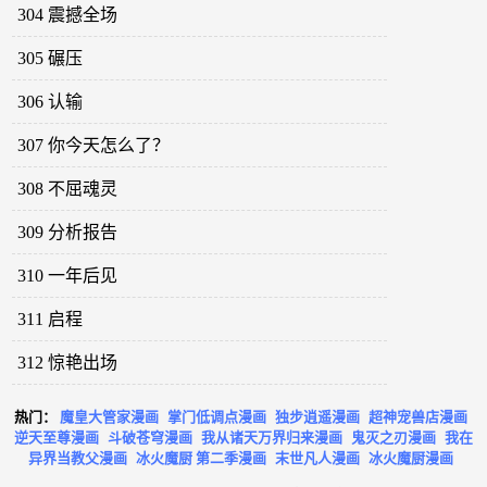
304 震撼全场
305 碾压
306 认输
307 你今天怎么了？
308 不屈魂灵
309 分析报告
310 一年后见
311 启程
312 惊艳出场
热门：
魔皇大管家漫画
掌门低调点漫画
独步逍遥漫画
超神宠兽店漫画
逆天至尊漫画
斗破苍穹漫画
我从诸天万界归来漫画
鬼灭之刃漫画
我在
异界当教父漫画
冰火魔厨 第二季漫画
末世凡人漫画
冰火魔厨漫画