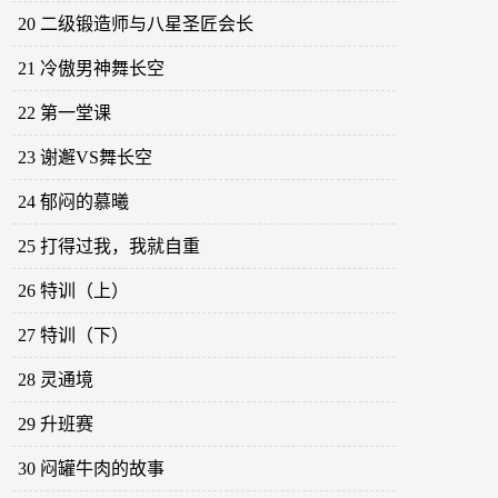
20 二级锻造师与八星圣匠会长
21 冷傲男神舞长空
22 第一堂课
23 谢邂VS舞长空
24 郁闷的慕曦
25 打得过我，我就自重
26 特训（上）
27 特训（下）
28 灵通境
29 升班赛
30 闷罐牛肉的故事