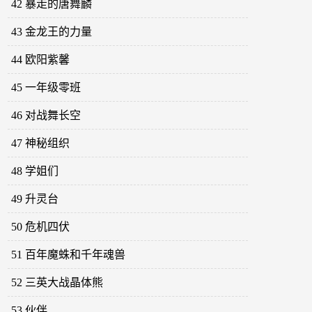
42 暴走的唐舞麟
43 金龙王的力量
44 欧阳紫馨
45 一年级零班
46 对战舞长空
47 神秘组织
48 学姐们
49 升灵台
50 危机四伏
51 百年魔蛛和千年魂兽
52 三英大战晶体熊
53 伙伴