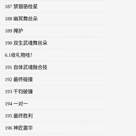
187 禁锢骆桂星
188 幽冥舞丝朵
189 掩护
190 双生武魂舞丝朵
6.1收礼物哇！
191 自体武魂融合技
192 最终碰撞
193 千钧破镰
194 一对一
195 最终胜利
196 神匠震华