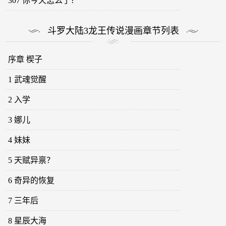
307 你今天怎么了？
斗罗大陆3龙王传说漫画章节列表
序章 楔子
1 武魂觉醒
2 入学
3 娜儿
4 妹妹
5 天赋异禀？
6 奇异的恢复
7 三年后
8 星辰大海