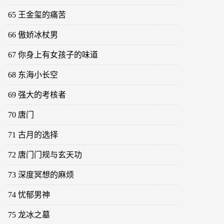
65 王金玺的痛苦
66 傲娇冰杖男
67 你身上有女孩子的味道
68 东海小长空
69 强大的考核者
70 唐门
71 古月的选择
72 唐门门规与玄天功
73 深度冥想的麻烦
74 忧郁男神
75 龙冰之墓