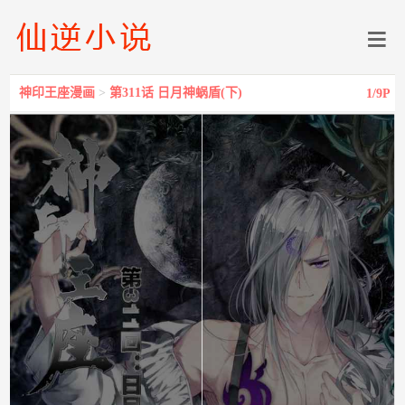
神印王座漫画
>
第311话 日月神蜗盾(下)
1
/9P