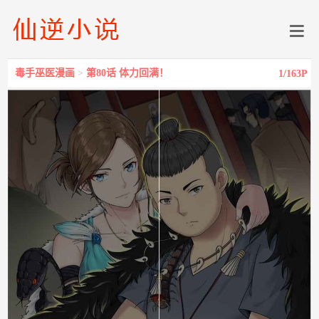
毒手巫医漫画
>
第80话 体力回满！
1
/163P