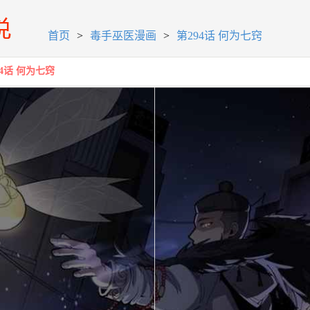
首页
>
毒手巫医漫画
>
第294话 何为七窍
94话 何为七窍