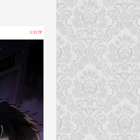
1
/117P