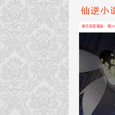
毒手巫医漫画
>
第2