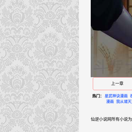
上一章
热门：
星武神诀漫画
漫画
我从诸天
仙逆小说网所有小说为