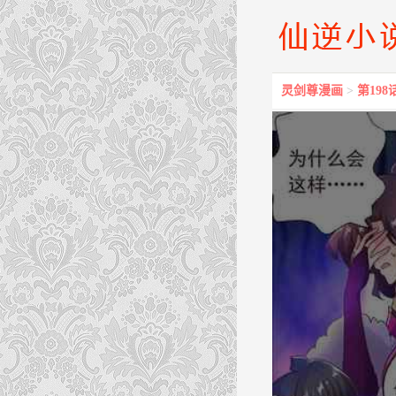
灵剑尊漫画
>
第19