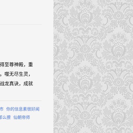
得至尊神殿，重
。噬无尽生灵，
战龙真诀，成就
市
你的信息素很好闻
那么撩
仙朝帝师