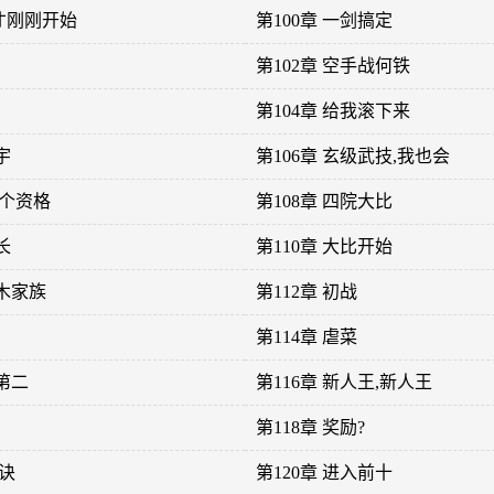
,才刚刚开始
第100章 一剑搞定
第102章 空手战何铁
第104章 给我滚下来
宇
第106章 玄级武技,我也会
这个资格
第108章 四院大比
长
第110章 大比开始
端木家族
第112章 初战
第114章 虐菜
第二
第116章 新人王,新人王
第118章 奖励?
狂诀
第120章 进入前十