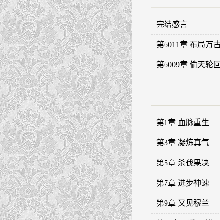
完结感言
第6011章 布局万
第6009章 偷天轮
第1章 血脉重生
第3章 凝炼真气
第5章 杀伐果决
第7章 进步神速
第9章 又见穆兰