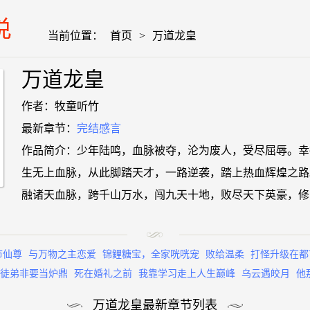
当前位置：
首页
>
万道龙皇
万道龙皇
作者：牧童听竹
最新章节：
完结感言
作品简介：少年陆鸣，血脉被夺，沦为废人，受尽屈辱。幸
生无上血脉，从此脚踏天才，一路逆袭，踏上热血辉煌之路
融诸天血脉，跨千山万水，闯九天十地，败尽天下英豪，修
市仙尊
与万物之主恋爱
锦鲤糖宝，全家咣咣宠
败给温柔
打怪升级在都
徒弟非要当炉鼎
死在婚礼之前
我靠学习走上人生巅峰
乌云遇皎月
他
万道龙皇最新章节列表