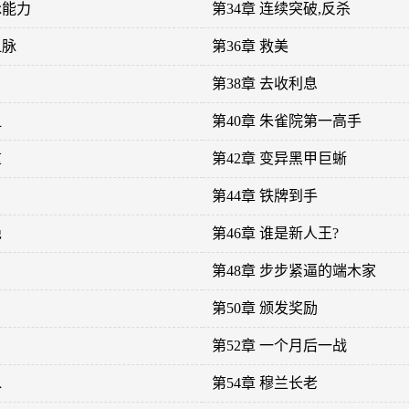
脉能力
第34章 连续突破,反杀
血脉
第36章 救美
第38章 去收利息
血
第40章 朱雀院第一高手
重
第42章 变异黑甲巨蜥
第44章 铁牌到手
绝
第46章 谁是新人王?
第48章 步步紧逼的端木家
第50章 颁发奖励
第52章 一个月后一战
水
第54章 穆兰长老