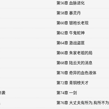
第56章 血脉进化
第58章 暴灵丹
第60章 银袍长老现
第62章 牛鬼蛇神
第64章 激战盗匪
了
第66章 朱家老祖的局
第68章 陆云天的消息
第70章 奇异的血色液体
第72章 青铜榜天才
来袭
第74章 一剑
唤
第76章 大丈夫有所为,有所不为