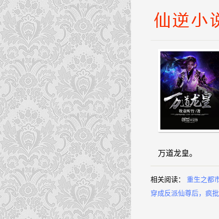
万道龙皇。
相关阅读：
重生之都
穿成反派仙尊后，疯批