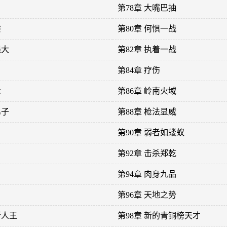
第78章 大嘴巴抽
楼
第80章 何惧一战
强大
第82章 执着一战
第84章 疗伤
枪
第86章 岭南火域
弟子
第88章 枪法显威
第90章 弱者如蝼蚁
第92章 击杀郑乾
第94章 肉身九品
第96章 天地之势
新人王
第98章 新的青铜榜天才