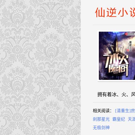
拥有着冰、火、
相关阅读：
[清重生]
刹那星光
霸皇纪
天
无极剑神