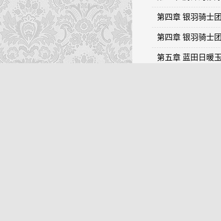
第四章 银羽骑士
第四章 银羽骑士
第五章 蓝田日暖
第六章 冰雪女神
第六章 冰雪女神
第七章 冰火同源
第八章 正阳刀（
第八章 正阳刀（
第九章 凤女·离天
第十章 清风斋（
第十章 清风斋（