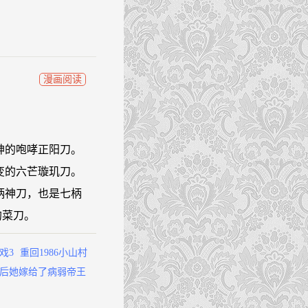
漫画阅读
神的咆哮正阳刀。
变的六芒璇玑刀。
柄神刀，也是七柄
的菜刀。
戏3
重回1986小山村
后她嫁给了病弱帝王