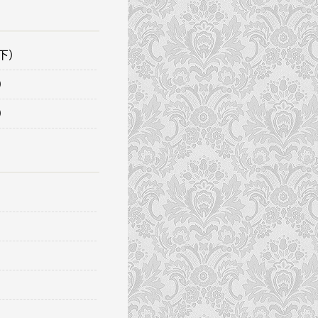
下）
）
）