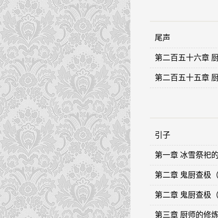
尾声
第二百五十六章 
第二百五十五章 
引子
第一章 冰雪祭祀
第二章 鬼厨查极
第二章 鬼厨查极
第三章 厨师的修