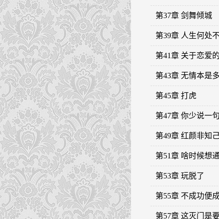
第37章 剑舞倾城
第39章 人生何处
第41章 关于恋爱
第43章 无情本是
第45章 打虎
第47章 你少说一
第49章 红颜非知
第51章 啥时候想
第53章 玩脱了
第55章 不成功便
第57章 这灭门是