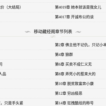
的代价（大结局）
第4019章 她本就该是我女儿
第4017章 开诚布公的谈
移动藏经阁章节列表
第2章 佛主他不记仇，只记小
第4章 狼群
问
第6章 买卖不成仁义无
人品
第8章 弄死小的惹来大的
第10章 脱贫致富奔小康
第12章 穷凶极恶
盗，只是手头紧
第14章 狂拽酷炫的称号