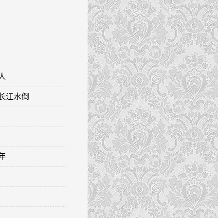
人
要长江水倒
年