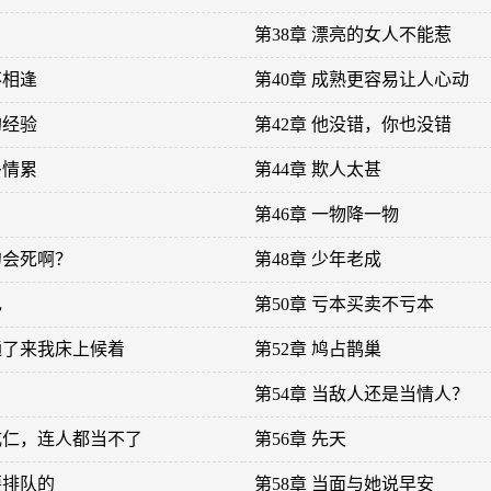
第38章 漂亮的女人不能惹
不相逢
第40章 成熟更容易让人心动
的经验
第42章 他没错，你也没错
多情累
第44章 欺人太甚
第46章 一物降一物
句会死啊？
第48章 少年老成
己
第50章 亏本买卖不亏本
通了来我床上候着
第52章 鸠占鹊巢
第54章 当敌人还是当情人？
成仁，连人都当不了
第56章 先天
要排队的
第58章 当面与她说早安