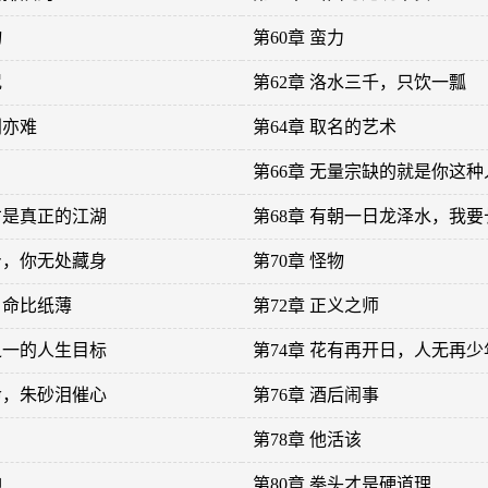
物
第60章 蛮力
咒
第62章 洛水三千，只饮一瓢
别亦难
第64章 取名的艺术
第66章 无量宗缺的就是你这种
才是真正的江湖
第68章 有朝一日龙泽水，我
身，你无处藏身
第70章 怪物
，命比纸薄
第72章 正义之师
之一的人生目标
第74章 花有再开日，人无再少
命，朱砂泪催心
第76章 酒后闹事
第78章 他活该
神
第80章 拳头才是硬道理