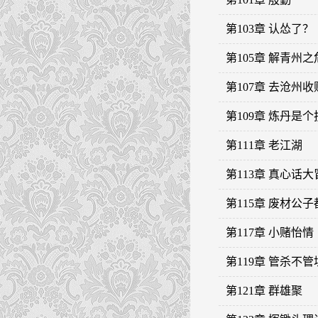
第103章 认怂了？
第105章 解青州之
第107章 去沧州收
第109章 炼丹是
第111章 老江湖
第113章 真心话大
第115章 废材公
第117章 小赌怡情
第119章 管杀不管
第121章 群雄聚