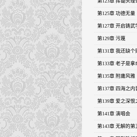
第123章 挥锄头理
第125章 功德无量
第127章 开启铸武
第129章 污蔑
第131章 我还缺
第133章 老子是拿
第135章 附庸风雅
第137章 四海之
第139章 爱之深
第141章 演唱会
第143章 无解的