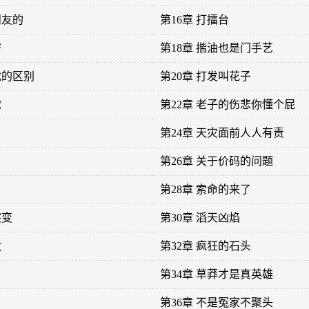
朋友的
第16章 打擂台
窄
第18章 揩油也是门手艺
戏的区别
第20章 打发叫花子
觉
第22章 老子的伤悲你懂个屁
第24章 天灾面前人人有责
第26章 关于价码的问题
第28章 索命的来了
突变
第30章 滔天凶焰
救
第32章 疯狂的石头
第34章 草莽才是真英雄
第36章 不是冤家不聚头