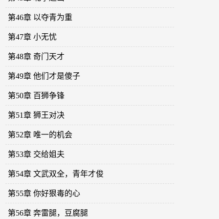
第46章 以夺青为重
第47章 小无忧
第48章 奇门天才
第49章 他们才是傻子
第50章 百狮争锋
第51章 狮王对决
第52章 唯一的机会
第53章 交给姐夫
第54章 文武双全，青年才俊
第55章 你好狠毒的心
第56章 奔雷腿，豆腐腿