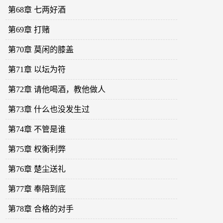
第68章 七两好酒
第69章 打赌
第70章 莫闲的膝盖
第71章 以坛为符
第72章 请他喝酒，教他做人
第73章 什么也没发生过
第74章 不管是谁
第75章 权衡利弊
第76章 楚尘送礼
第77章 奉陪到底
第78章 合格的对手