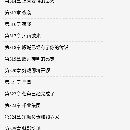
第314章 上天安排的最大
第315章 夜袭
第316章 夜谈
第317章 风雨欲来
第318章 顺城已经有了你的传说
第319章 膜拜神明的感觉
第320章 好戏即将开锣
第321章 尸蛊
第322章 任务已经完成了
第323章 千业集团
第324章 宋颜负责赚钱养家
第325章 魅影接单