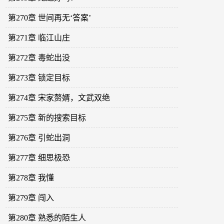
第270章 世间再无‘答案’
第271章 临江山庄
第272章 毒蛇出没
第273章 锁定目标
第274章 宋家赘婿，文武双绝
第275章 新的搜索目标
第276章 引蛇出洞
第277章 细思极恐
第278章 我懂
第279章 闯入
第280章 熟悉的陌生人