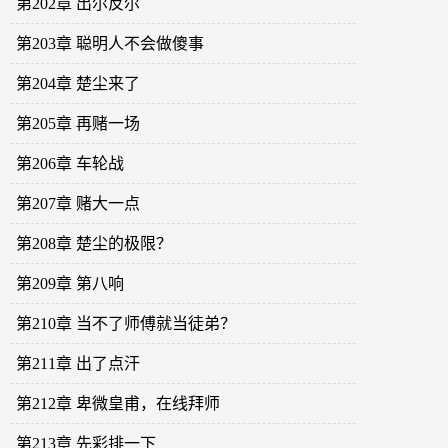
第202章 出尔反尔
第203章 聪明人不会做傻事
第204章 楚尘来了
第205章 再赌一场
第206章 车轮战
第207章 赌大一点
第208章 楚尘的极限？
第209章 第八响
第210章 当不了师傅就当徒弟？
第211章 出了点汗
第212章 卑微皇甫，在线拜师
第213章 先彩排一下