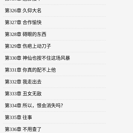
第326章 久仰大名
第327章 合作愉快
第328章 碍眼的东西
第329章 伤疤上动刀子
第330章 神仙也按不住这场风暴
第331章 你真的配不上他
第332章 我走出去
第333章 丑女无敌
第334章 所以，恨会消失吗？
第335章 往事
第336章 不用查了