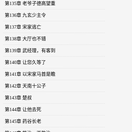
第135章 老爷子德高望重
第136章 九玄少主令
第137章 宋家逃亡
第138章 大厅也不错
第139章 武经理，有客到
第140章 让您久等了
第141章 以宋家马首是瞻
第142章 天南十公子
第143章 楚叔
第144章 让他去死
第145章 药谷长老