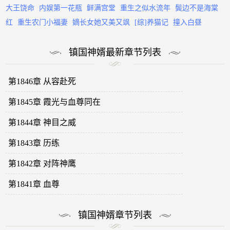
大王饶命
内娱第一花瓶
鲜满宫堂
重生之似水流年
鬓边不是海棠
红
重生农门小福妻
嫡长女她又美又飒
[综]养猫记
撞入白昼
镇国神婿最新章节列表
第1846章 从容赴死
第1845章 霞光与血尊同在
第1844章 神目之威
第1843章 历练
第1842章 对阵神鹰
第1841章 血尊
镇国神婿章节列表