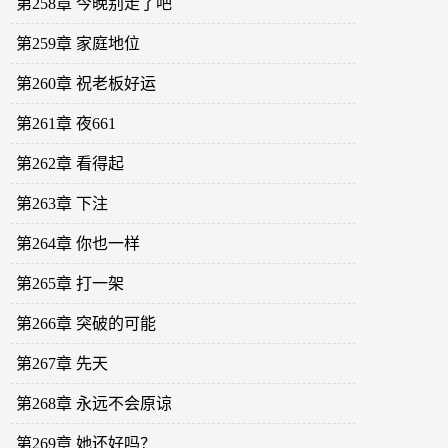
第258章 今晚别走了吧
第259章 家庭地位
第260章 祝老板好运
第261章 夜661
第262章 看得起
第263章 下注
第264章 你也一样
第265章 打一架
第266章 突破的可能
第267章 先天
第268章 永远不会原谅
第269章 她还好吗？