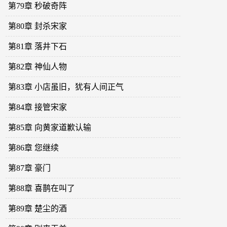
第79章 秒破奇阵
第80章 封杀宋家
第81章 落井下石
第82章 神仙人物
第83章 小店虽旧，犹有人间正气
第84章 接管宋家
第85章 向黄家道歉认输
第86章 您继续
第87章 豪门
第88章 喜鹊在叫了
第89章 楚尘的酒