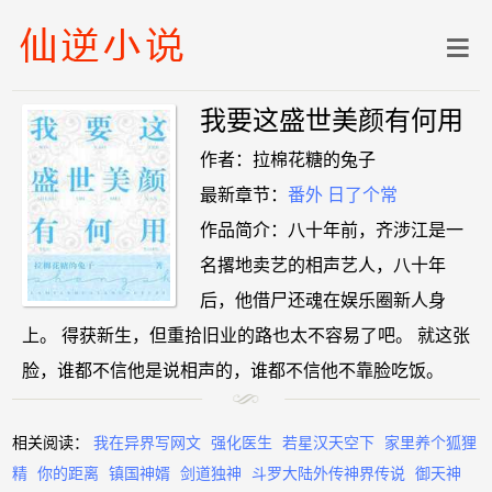
我要这盛世美颜有何用
作者：拉棉花糖的兔子
最新章节：
番外 日了个常
作品简介：八十年前，齐涉江是一
名撂地卖艺的相声艺人，八十年
后，他借尸还魂在娱乐圈新人身
上。 得获新生，但重拾旧业的路也太不容易了吧。 就这张
脸，谁都不信他是说相声的，谁都不信他不靠脸吃饭。
相关阅读：
我在异界写网文
强化医生
若星汉天空下
家里养个狐狸
精
你的距离
镇国神婿
剑道独神
斗罗大陆外传神界传说
御天神