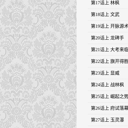
第17话上 林枫
第18话上 文武
第19话上 开脉源
第20话上 龙碑手
第21话上 大考来
第22话上 旗开得
第23话上 显威
第24话上 战林枫
第25话上 崛起之
第26话上 府试落
第27话上 玉灵瀑