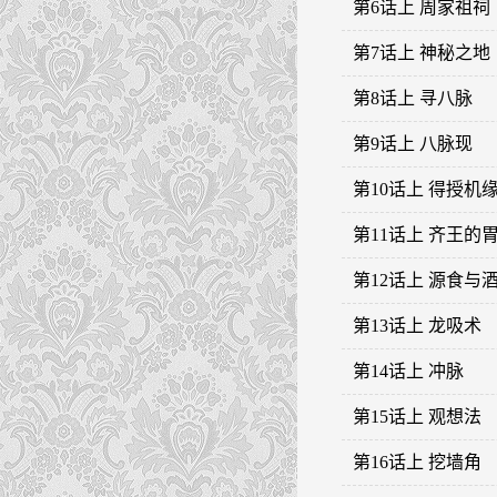
第6话上 周家祖祠
第7话上 神秘之地
第8话上 寻八脉
第9话上 八脉现
第10话上 得授机
第11话上 齐王的
第12话上 源食与
第13话上 龙吸术
第14话上 冲脉
第15话上 观想法
第16话上 挖墙角