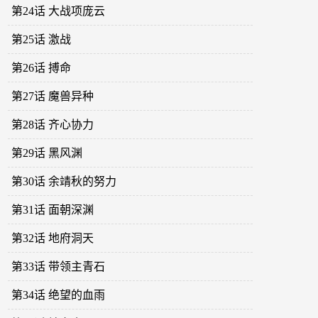
第24话 大战项庞云
第25话 激战
第26话 搏命
第27话 魔兽异种
第28话 齐心协力
第29话 黑风渊
第30话 余靖秋的努力
第31话 面朝深渊
第32话 地府洞天
第33话 带领主青石
第34话 绝望的血雨