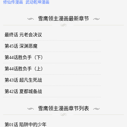
修仙传漫画
武动乾坤漫画
雪鹰领主漫画最新章节
最终话 元老会决议
第45话 深渊恶魔
第44话胜负手（下）
第44话胜负手（上）
第43话 超凡生死战
第42话 夏都城备战
雪鹰领主漫画章节列表
第01话 陷阱中的少年