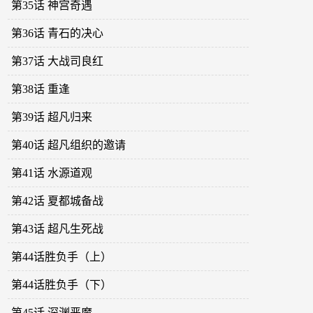
第35话 神宫奇遇
第36话 青石的决心
第37话 大战司良红
第38话 重逢
第39话 超凡归来
第40话 超凡组织的邀请
第41话 水源道观
第42话 夏都城备战
第43话 超凡生死战
第44话胜负手（上）
第44话胜负手（下）
第45话 深渊恶魔