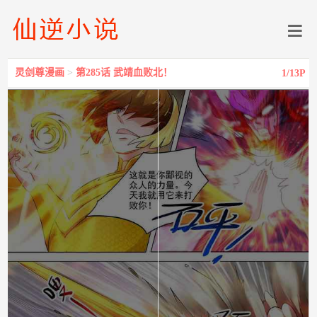
灵剑尊漫画
>
第285话 武靖血败北！
1
/13P