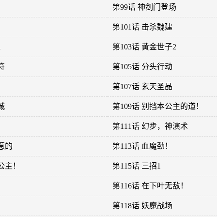
第99话 神剑门登场
第101话 击杀魏建
1
第103话 黄金世子2
符
第105话 分头行动
第107话 玄天圣晶
城
第109话 别挡本公主的道！
！
第111话 幻步，神演术
惹的
第113话 血魔劲！
七公主！
第115话 三招1
第116话 在下叶无敌！
第118话 妖魔战场