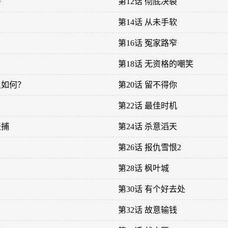
餐
第12话 彻底决裂
第14话 从未手软
！
第16话 冤家路窄
第18话 无资格的嘲笑
又如何？
第20话 留不得你
第22话 最佳时机
天捕
第24话 杀意滔天
第26话 报仇雪恨2
第28话 枫叶城
第30话 有个好去处
第32话 故意输钱