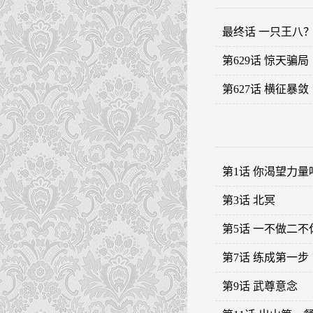
最终话 一只王八
第629话 惊天骗局
第627话 横征暴敛
第1话 你渴望力量
第3话 北冥
第5话 一不做二不
第7话 练成第一步
第9话 武尊意念