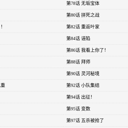
第78话 无垢宝体
第80话 拼死之战
了！
第82话 重返叶家
第84话 诬陷
第86话 我看上你了！
第88话 拜师
第90话 灵河秘境
九重
第92话 小队集结
第94话 出征！
第95话 变数
第97话 五杀被抢了