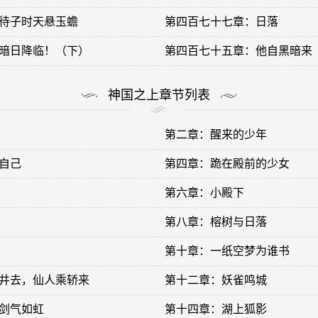
待子时天悬玉蟾
第四百七十七章：日落
暗日降临！（下）
第四百七十五章：他自黑暗来
神国之上章节列表
第二章：醒来的少年
自己
第四章：跪在殿前的少女
第六章：小殿下
第八章：榕树与日落
第十章：一纸空梦为谁书
井去，仙人乘轿来
第十二章：妖雀鸣城
剑气如虹
第十四章：湖上狐影