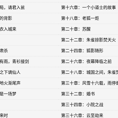
局，请君入瓮
第十六章：一个小道士的故事
的背影
第十八章：老狐一炬
衣入城来
第二十章：苏醒
第二十二章：朱雀掠影焚天火
肃杀
第二十四章：狐影随形
有雨，青衫接剑
第二十六章：夜幕降临之前
之下谪仙人
第二十八章：城国之间，朱雀
地火渐尾声
第三十章：风雪十六载，雨停
是一场梦
第三十二章：婚书
第三十四章：小院之战
来时
第三十六章：云至劫来