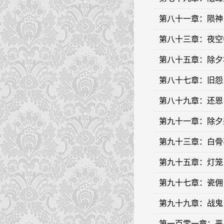
第八十一章：陨神
第八十三章：夜空
第八十五章：除夕
第八十七章：旧怨
第八十九章：还恩
第九十一章：除夕
第九十三章：白骨
第九十五章：灯笼
第九十七章：瓷佣
第九十九章：战鬼
第一百零一章：恶