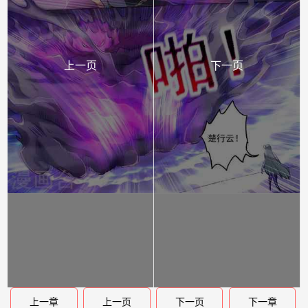
上一页
下一页
上一章
上一页
下一页
下一章